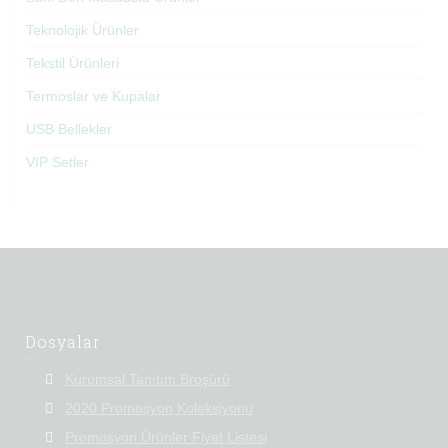
Teknolojik Ürünler
Tekstil Ürünleri
Termoslar ve Kupalar
USB Bellekler
VIP Setler
Dosyalar
Kurumsal Tanıtım Broşürü
2020 Promosyon Koleksiyonu
Promosyon Ürünler Fiyat Listesi